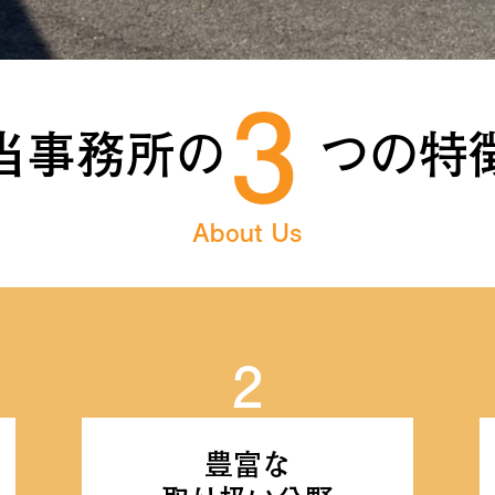
3
当事務所の
つの特
About Us
2
豊富な